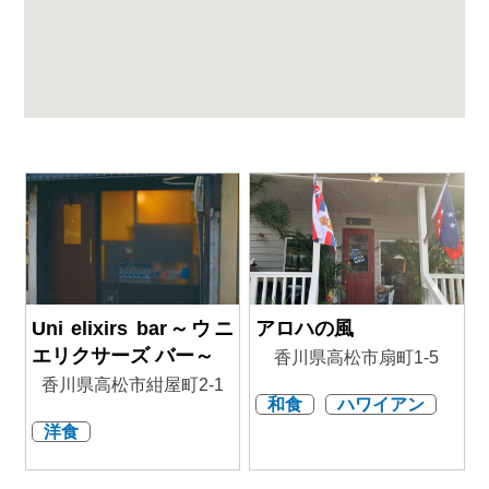
Uni elixirs bar～ウニ
アロハの風
エリクサーズ バー～
香川県高松市扇町1-5
香川県高松市紺屋町2‐1
和食
ハワイアン
洋食